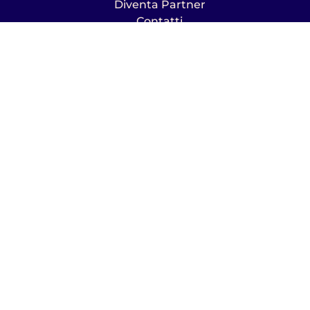
Diventa Partner
Contatti
OhMyBob! è 