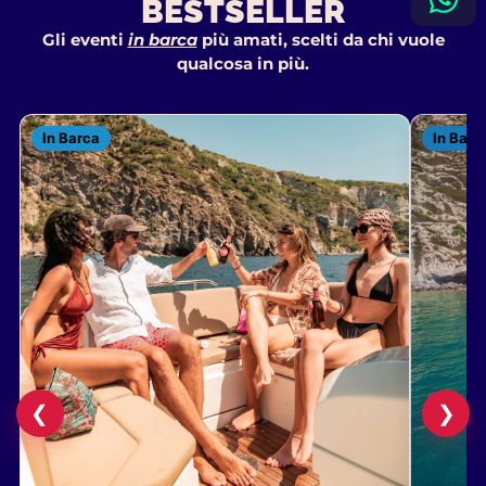
BESTSELLER
Gli eventi
in barca
più amati, scelti da chi vuole
qualcosa in più.
In Barca
In Barc
❮
❯