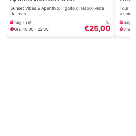
Sunset Vibes & Aperitivo: Il golfo di Napoli vista
Tour in 
dal mare
picnic 
mag - set
mag - 
Da
€25,00
Ora: 19:00 - 22:00
Ora: 1