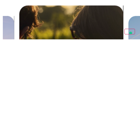
❮
❯
All'Aperto
Esperienze all’aria aperta a contatto con