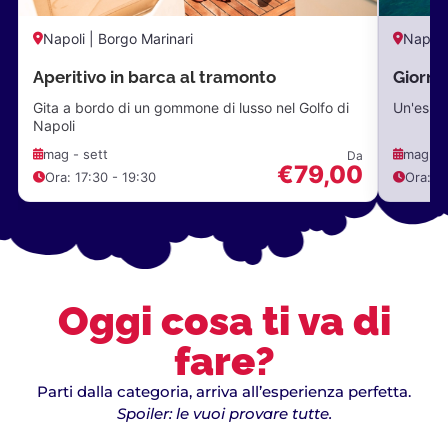
Napoli | Borgo Marinari
Napoli
Aperitivo in barca al tramonto
Giorna
Gita a bordo di un gommone di lusso nel Golfo di
Un'esper
Napoli
mag - sett
mag - 
Da
€79,00
Ora: 17:30 - 19:30
Ora: 9:
Oggi cosa ti va di
fare?
Parti dalla categoria, arriva all’esperienza perfetta.
Spoiler: le vuoi provare tutte.