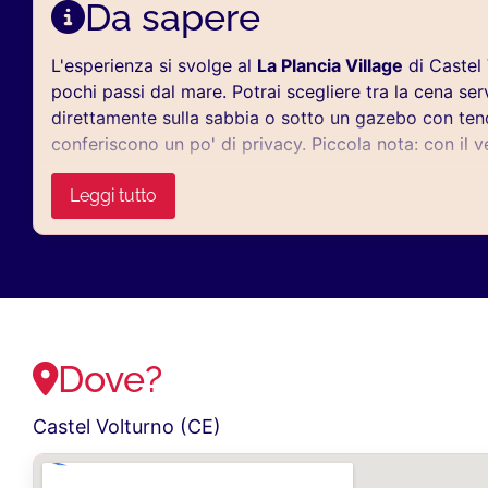
Da sapere
L'esperienza si svolge al
La Plancia Village
di Castel 
pochi passi dal mare. Potrai scegliere tra la cena ser
direttamente sulla sabbia o sotto un gazebo con tend
conferiscono un po' di privacy. Piccola nota: con il 
non coprire perfettamente il gazebo, perché siamo p
non in un salotto e probabilmente è parte del fascino
Leggi tutto
L'esperienza si prenota con il
versamento dell'acco
di eventuali supplementi
sarà effetuato in loco.
Il
ticket per partecipare all’esperienza
, con il
riepil
viene inviato contestualmente al pagamento.
Dove?
Castel Volturno (CE)