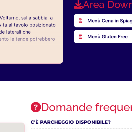
Area Dow
Volturno, sulla sabbia, a
Menù Cena in Spiag
vita al tavolo posizionato
e laterali che
Menù Gluten Free
vento le tende potrebbero
ur sempre in spiaggia e
 dell'esperienza.
nto
. Il
saldo del servizio e
ogo dei servizi prenotati
,
Domande frequen
C'È PARCHEGGIO DISPONIBILE?