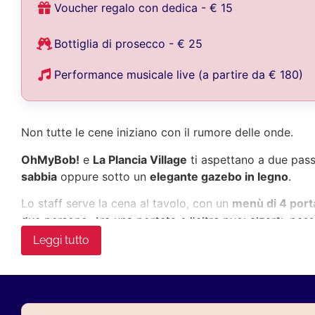
Voucher regalo con dedica - € 15
Bottiglia di prosecco - € 25
Performance musicale live (a partire da € 180)
Non tutte le cene iniziano con il rumore delle onde.
OhMyBob!
e
La Plancia Village
ti aspettano a due pass
sabbia
oppure sotto un
elegante gazebo in legno
.
Lo staff serve la cena al tavolo, con un
menù di 4 port
due persone. Tra una portata e l'altra puoi alzarti, pa
accompagnare dall'atmosfera. Il servizio è volutamente 
Leggi tutto
I tavoli posizionati in riva al mare sono due, mentre i 
tendono a esaurirsi rapidamente. Anche per questo m
Scegli il giorno che preferisci, accomodati e goditi il