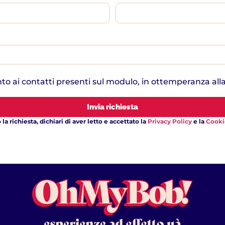
nto ai contatti presenti sul modulo, in ottemperanza all
Invia richiesta
la richiesta, dichiari di aver letto e accettato la
Privacy Policy
e la
Cooki