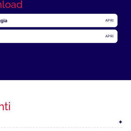
nload
gia
APRI
APRI
ti