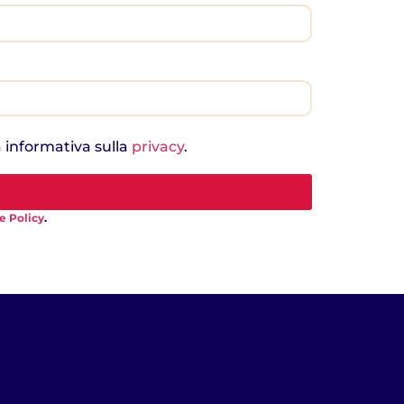
a informativa sulla
privacy
.
e Policy
.