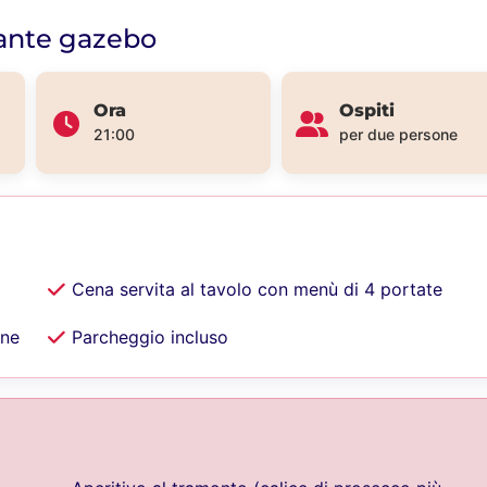
gante gazebo
Ora
Ospiti
21:00
per due persone
Cena servita al tavolo con menù di 4 portate
one
Parcheggio incluso
i