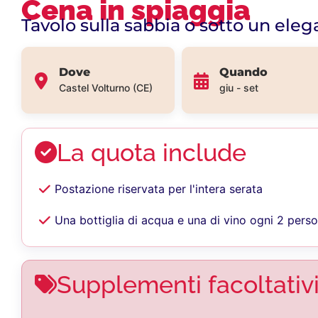
Cena in spiaggia
Tavolo sulla sabbia o sotto un ele
Dove
Quando
Castel Volturno (CE)
giu - set
La quota include
Postazione riservata per l'intera serata
Una bottiglia di acqua e una di vino ogni 2 pers
Supplementi facoltativ