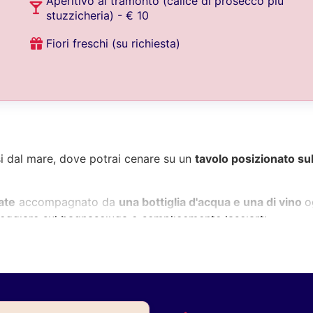
Aperitivo al tramonto (calice di prosecco più
stuzzicheria) - € 10
Fiori freschi (su richiesta)
i dal mare, dove potrai cenare su un
tavolo posizionato sul
ate
accompagnato da
una bottiglia d'acqua e una di vino
o
sseggiare sul bagnasciuga o semplicemente lasciarti
rilassato, pensato per chi vuole vivere la serata senza fret
gazebo disponibili sono soltanto quattro e per questo le dat
otivo occorre
prenotare con buon anticipo
.
 momento. Al resto pensiamo noi.