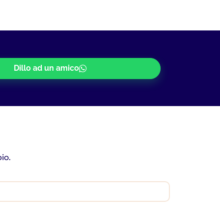
Dillo ad un amico
io.