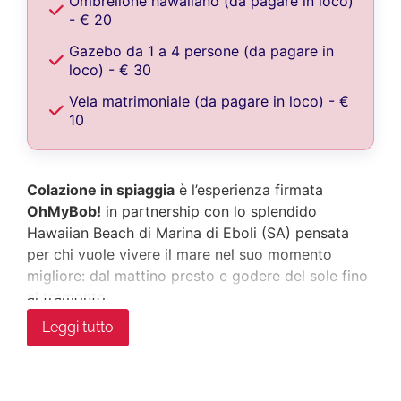
Ombrellone hawaiiano (da pagare in loco)
- € 20
Gazebo da 1 a 4 persone (da pagare in
loco) - € 30
Vela matrimoniale (da pagare in loco) - €
10
Colazione in spiaggia
è l’esperienza firmata
OhMyBob!
in partnership con lo splendido
Hawaiian Beach di Marina di Eboli (SA) pensata
per chi vuole vivere il mare nel suo momento
migliore: dal mattino presto e godere del sole fino
al tramonto.
Leggi tutto
L'esperienza si tiene dal lunedì al sabato per tutta
l'estate: l'obiettivo è iniziare la giornata in modo
diverso, lontano dalla fretta e dalla confusione ed
è pensata in due momenti.