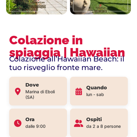
Colazione in
spiaggia | Hawaiian
Colazione all’Hawaiian Beach: il
tuo risveglio fronte mare.
Dove
Quando
Marina di Eboli
lun - sab
(SA)
Ora
Ospiti
dalle 9:00
da 2 a 8 persone